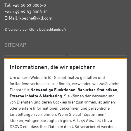
Tel. +49 69 63 0006-0
Fax +49 69 63 0006-10
E-Mail: koeche@vkd.com
© Verband der Köche Deutschlands e.V.
SITEMAP
Startseite
Über uns
Informationen, die wir speichern
Präsidium
Satzung
Um unsere Webseite für Sie optimal zu gestalten und
fortlaufend verbessern zu können, verwenden wir zusätzliche
News
Kontakt
Notwendige Funktionen, Besucher-Statistiken,
Dienste für
Externe Inhalte & Marketing
. Sie können der Verwendung
Datenschutz
Impressum
von Diensten und deren Cookies hier zustimmen, ablehnen
oder weitere Informationen bekommen und persönliche
Einstellungen vornehmen. Wenn Sie auf "Zustimmen"
SOCIAL
klicken, willigen Sie zugleich gem. Art. 49 Abs. 1 S. 1 lit. a
DSGVO ein, dass Ihre Daten in den USA verarbeitet werden.
Folgen Sie uns auf Social Media.