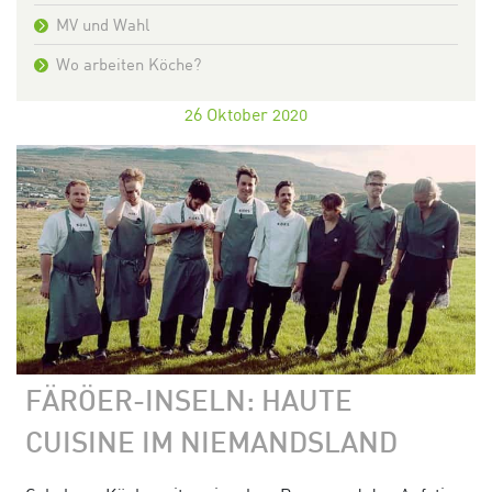
MV und Wahl
Wo arbeiten Köche?
26
Oktober 2020
FÄRÖER-INSELN: HAUTE
CUISINE IM NIEMANDSLAND