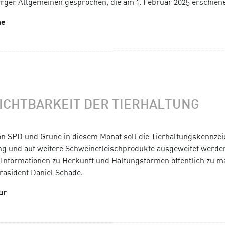
er Allgemeinen gesprochen, die am 1. Februar 2025 erschienen
ne
SICHTBARKEIT DER TIERHALTUNG
n SPD und Grüne in diesem Monat soll die Tierhaltungskennze
g und auf weitere Schweinefleischprodukte ausgeweitet werde
e Informationen zu Herkunft und Haltungsformen öffentlich zu m
räsident Daniel Schade.
ur