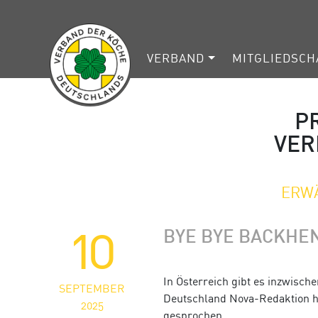
VERBAND
MITGLIEDSCH
PR
VER
ERWÄ
10
BYE BYE BACKHE
In Österreich gibt es inzwische
SEPTEMBER
Deutschland Nova-Redaktion h
2025
gesprochen.