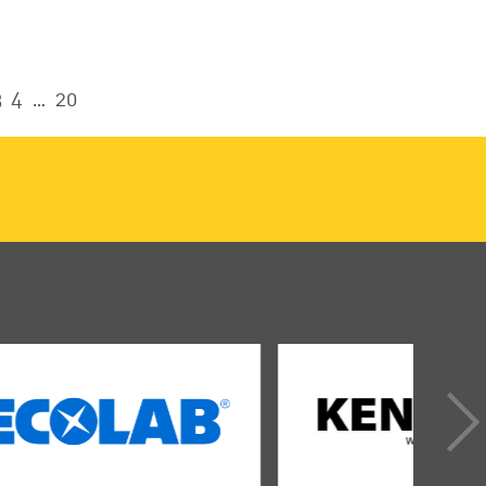
3
4
20
…