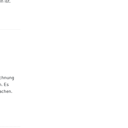
 ist.
ichnung
n. Es
achen.