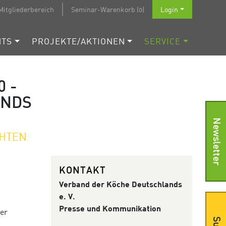
Mitgliederbereich
Seminar-Warenkorb (0)
Login
NTS
PROJEKTE/AKTIONEN
SERVICE
0 -
ANDS
Newsletter
CHTEN
KONTAKT
Verband der Köche
Deutschlands
e. V.
Presse und Kommunikation
er