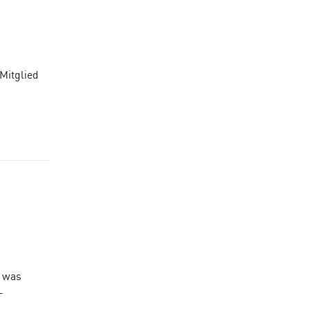
Mitglied
d was
-