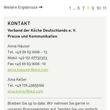
Weitere Ergebnisse
1
6
7
8
9
10
11
…
KONTAKT
Verband der Köche
Deutschlands e. V.
Presse und Kommunikation
Anna Häuser
Tel. +49 69 63 0006 – 13
Mobil +49 151 67732323
Fax +49 69 63 0006 -10
anna.haeuser@vkd.com
Aina Keller
Tel. +49 176 49655166
aina.keller@vkd.com
Bleiben Sie up to date. Wir nehmen Sie gerne in
unseren Presseverteiler auf. Senden Sie uns einfach