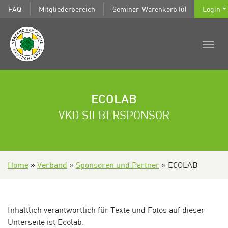
FAQ
Mitgliederbereich
Seminar-Warenkorb (0)
Login
ECOLAB
VKD SILBERSPONSOR
Home
»
Verband
»
Sponsoren und Partner
»
ECOLAB
Inhaltlich verantwortlich für Texte und Fotos auf dieser
Unterseite ist Ecolab.