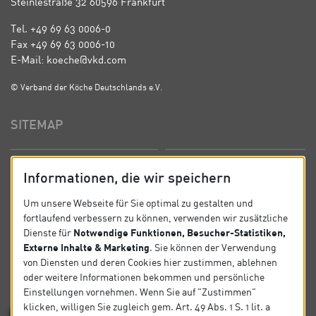
Steinlestraße 32 60596 Frankfurt
Tel. +49 69 63 0006-0
Fax +49 69 63 0006-10
E-Mail: koeche@vkd.com
© Verband der Köche Deutschlands e.V.
SITEMAP
Startseite
Über uns
Informationen, die wir speichern
Präsidium
Satzung
Um unsere Webseite für Sie optimal zu gestalten und
fortlaufend verbessern zu können, verwenden wir zusätzliche
News
Kontakt
Notwendige Funktionen, Besucher-Statistiken,
Dienste für
Externe Inhalte & Marketing
. Sie können der Verwendung
Datenschutz
Impressum
von Diensten und deren Cookies hier zustimmen, ablehnen
oder weitere Informationen bekommen und persönliche
Einstellungen vornehmen. Wenn Sie auf "Zustimmen"
SOCIAL
klicken, willigen Sie zugleich gem. Art. 49 Abs. 1 S. 1 lit. a