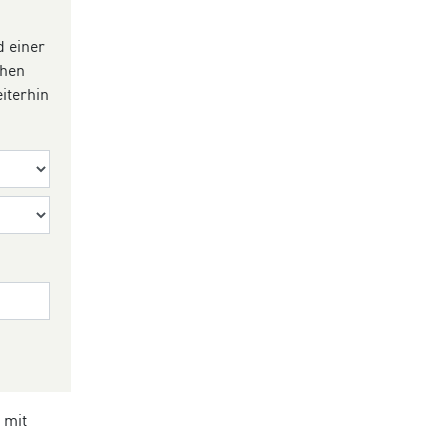
d einer
ehen
iterhin
 mit