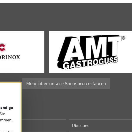
Mehr über unsere Sponsoren erfahren
endige
P
 Sie
timmen,
e
Über uns