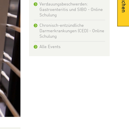
Suchen
Verdauungsbeschwerden:
Gastroenteritis und SIBO - Online
Schulung
Chronisch-entzündliche
Darmerkrankungen (CED) - Online
Schulung
Alle Events