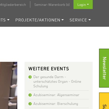
Mitgliederbereich
Seminar-Warenkorb (0)
Login
NTS
PROJEKTE/AKTIONEN
SERVICE
Newsletter
WEITERE EVENTS
Der gesunde Darm -
unterschätztes Organ - Online
Schulung
Azubiseminar: Algenseminar
Azubiseminar: Bierschulung