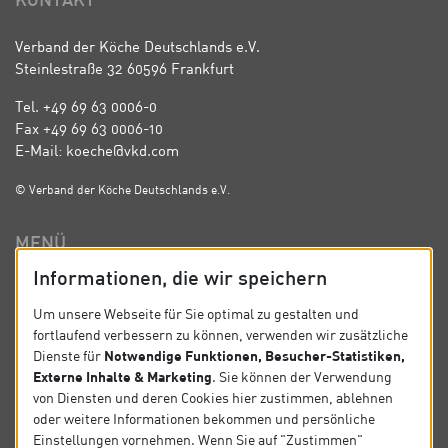
KONTAKT
Verband der Köche Deutschlands e.V.
Steinlestraße 32 60596 Frankfurt
Tel. +49 69 63 0006-0
Fax +49 69 63 0006-10
E-Mail: koeche@vkd.com
© Verband der Köche Deutschlands e.V.
MENÜ
Informationen, die wir speichern
Verband
News
Um unsere Webseite für Sie optimal zu gestalten und
fortlaufend verbessern zu können, verwenden wir zusätzliche
Impressum
Datenschutz
Notwendige Funktionen, Besucher-Statistiken,
Dienste für
Externe Inhalte & Marketing
. Sie können der Verwendung
Satzung
Kontakt
von Diensten und deren Cookies hier zustimmen, ablehnen
oder weitere Informationen bekommen und persönliche
Einstellungen vornehmen. Wenn Sie auf "Zustimmen"
SOCIAL MEDIA