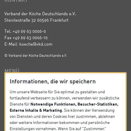
KONTAKT
Verband der Köche Deutschlands e.V.
Steinlestraße 32 60596 Frankfurt
Tel. +49 69 63 0006-0
Fax +49 69 63 0006-10
E-Mail: koeche@vkd.com
© Verband der Köche Deutschlands e.V.
MENÜ
Informationen, die wir speichern
Verband
News
Um unsere Webseite für Sie optimal zu gestalten und
fortlaufend verbessern zu können, verwenden wir zusätzliche
Impressum
Datenschutz
Notwendige Funktionen, Besucher-Statistiken,
Dienste für
Externe Inhalte & Marketing
. Sie können der Verwendung
Satzung
Kontakt
von Diensten und deren Cookies hier zustimmen, ablehnen
oder weitere Informationen bekommen und persönliche
Einstellungen vornehmen. Wenn Sie auf "Zustimmen"
SOCIAL MEDIA