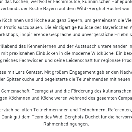
 für das Kochen, wertvoller Fachimpulse, kulinarischer Höhep
verbands der Köche Bayern auf dem Wild-Berghof Buchet war ei
ge Köchinnen und Köche aus ganz Bayern, um gemeinsam die Viel
n Profis auszubauen. Die einzigartige Kulisse des Bayerischen 
rkshops, inspirierende Gespräche und unvergessliche Erlebnis
llabend das Kennenlernen und der Austausch untereinander im 
t praxisnahen Einblicken in die moderne Wildküche. Ein beso
greiches Fachwissen und seine Leidenschaft für regionale Produ
lass mit Lars Gantzer. Mit großem Engagement gab er den Nachw
 der Spitzenküche und begeisterte die Teilnehmenden mit neuen 
Gemeinschaft, Teamgeist und die Förderung des kulinarischen
ungen Köchinnen und Köche waren während des gesamten Camps 
zlich bei allen Teilnehmerinnen und Teilnehmern, Referenten,
r Dank gilt dem Team des Wild-Berghofs Buchet für die hervorr
Rahmenbedingungen.